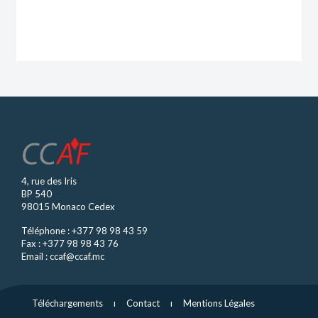
Créer un fonds monégasque
Démarches
Prospectus complet
Les obligations réglementaires
Envers la CCAF
Envers les porteurs
4, rue des Iris
Investisseurs
BP 540
98015 Monaco Cedex
La protection des investisseurs
Téléphone :
+377 98 98 43 59
Une place financière régulée
Fax : +377 98 98 43 76
Email :
ccaf@ccaf.mc
Réclamations
Avertissements
Téléchargements
ı
Contact
ı
Mentions Légales