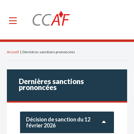
×
CCAF
A propos de nous
Missions et pouvoirs
Accueil
|
Dernières sanctions prononcées
Membres
Secrétariat Général
Dernières sanctions
Comité consultatif
prononcées
Notre action à l’international
OICV
IFREFI
Décision de sanction du 12
février 2026
NGFS