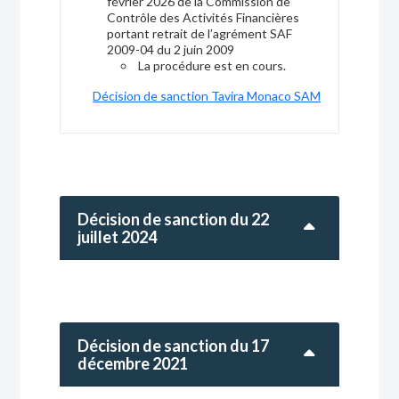
février 2026 de la Commission de
Contrôle des Activités Financières
Modifications
portant retrait de l’agrément SAF
2009-04 du 2 juin 2009
Obligations périodiques
La procédure est en cours.
Décision de sanction Tavira Monaco SAM
Les certifications professionnelles
Certification bancaire, financière et ESG
Certification contrôle interne des activités
financières
Décision de sanction du 22
La commercialisation de produits
juillet 2024
financiers
Fonds
Les types de fonds
Décision de sanction du 17
Les fonds communs de placement
décembre 2021
Les fonds d’investissement