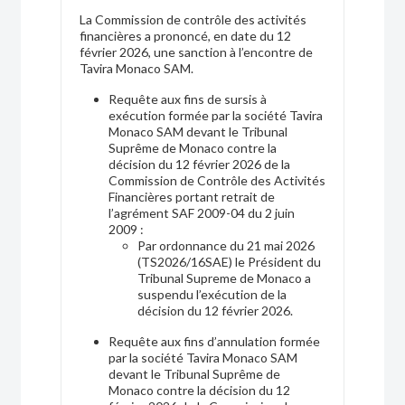
La Commission de contrôle des activités
Les sanctions prononcées
financières a prononcé, en date du 12
février 2026, une sanction à l’encontre de
Tavira Monaco SAM.
Établissements agréés
Requête aux fins de sursis à
Les activités financières
exécution formée par la société Tavira
Monaco SAM devant le Tribunal
Gestion, conseil et réception / transmission
Suprême de Monaco contre la
d’ordres
décision du 12 février 2026 de la
Commission de Contrôle des Activités
Tenue de compte-conservation
Financières portant retrait de
l’agrément SAF 2009-04 du 2 juin
Multi family office
2009 :
Par ordonnance du 21 mai 2026
Exercer une activité financière
(TS2026/16SAE) le Président du
Tribunal Supreme de Monaco a
Démarches
suspendu l’exécution de la
décision du 12 février 2026.
Conditions
Requête aux fins d’annulation formée
Dossier d’agrément
par la société Tavira Monaco SAM
devant le Tribunal Suprême de
Monaco contre la décision du 12
Les obligations réglementaires