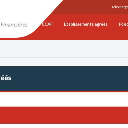
Télécharg
CCAF
Établissements agréés
Fon
réés