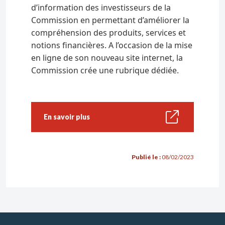
d’information des investisseurs de la
Les sanctions prononcées
Commission en permettant d’améliorer la
compréhension des produits, services et
Établissements agréés
notions financières. A l’occasion de la mise
en ligne de son nouveau site internet, la
Les activités financières
Commission crée une rubrique dédiée.
Gestion, conseil et réception / transmission
d’ordres
Tenue de compte-conservation
En savoir plus
Multi family office
Exercer une activité financière
Publié le :
08/02/2023
Démarches
Conditions
Dossier d’agrément
Les obligations réglementaires