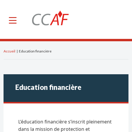
×
CCAF
A propos de nous
Missions et pouvoirs
Accueil
|
Education financière
Membres
Secrétariat Général
Comité consultatif
Education financière
Notre action à l’international
OICV
IFREFI
L’éducation financière s’inscrit pleinement
NGFS
dans la mission de protection et